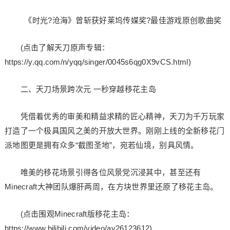
《时光?沧海》曾斩获好莱坞传媒奖?最佳游戏原创歌曲奖
(点击了解天刀原声专辑：
https://y.qq.com/n/yqq/singer/0045s6qg0X9vCS.html)
二、天刀场景跨次元 一秒穿越移花主岛
凭借着优秀的审美和精益求精的匠心精神，天刀为千万玩家
打造了一个极具国风之美的开放大世界。刚刚上线的全新移花门
派地图更是拥有众多“截图圣地”，宛若仙境，别具风情。
唯美的移花场景引得各位风景党沉浸其中，甚至还有
Minecraft大神团队爆肝两周，在方块世界里还原了移花主岛。
(点击围观Minecraft版移花主岛：
https://www.bilibili.com/video/av26123612)