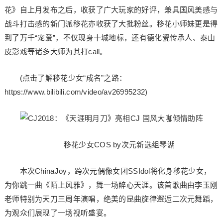
花》自上月发布之后，收获了广大玩家的好评，兼具国风美感与
战斗打击感的新门派移花亦收获了大批粉丝。移花小师妹更是得
到了万千“宠爱”，不仅现身十城地标，还有德化瓷传承人、泰山
皮影戏等诸多大师为其打call。
(点击了解移花少女“成名”之路：
https://www.bilibili.com/video/av26995232)
移花少女COS by次元新选组琴湖
本次ChinaJoy，跨次元偶像女团SSIdol将化身移花少女，
为你跳一曲《陌上风雅》，舞一场醉心天涯。该首歌曲由李玉刚
老师特别为天刀三周年演唱，绝美的昆曲旋律邂逅二次元舞蹈，
为观众们展现了一场视听盛宴。