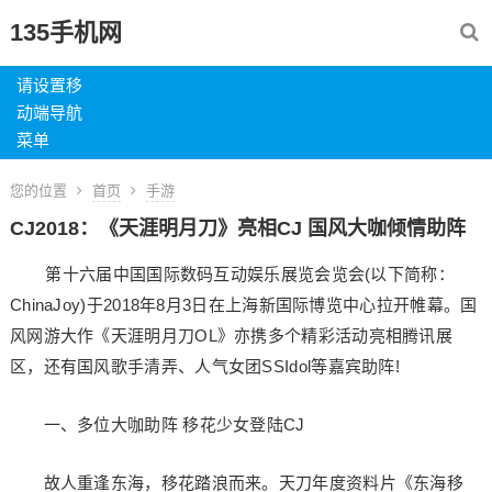
135手机网
请设置移
动端导航
菜单
您的位置
首页
手游
CJ2018：《天涯明月刀》亮相CJ 国风大咖倾情助阵
第十六届中国国际数码互动娱乐展览会览会(以下简称：
ChinaJoy)于2018年8月3日在上海新国际博览中心拉开帷幕。国
风网游大作《天涯明月刀OL》亦携多个精彩活动亮相腾讯展
区，还有国风歌手清弄、人气女团SSIdol等嘉宾助阵!
一、多位大咖助阵 移花少女登陆CJ
故人重逢东海，移花踏浪而来。天刀年度资料片《东海移