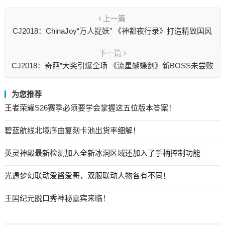
上一篇
CJ2018：ChinaJoy“万人捉妖” 《神都夜行录》打造精致国风
妖怪手游
下一篇
CJ2018：奇葩”大奖引爆全场 《流星蝴蝶剑》新BOSS未尝败
绩
为您推荐
王者荣耀S26赛季必须要学会掌握这五位版本答案！
碧蓝航线北境序曲复刻卡池出货率细解！
英灵神殿最新检测加入全新冰洞区域还加入了手柄控制功能
光遇梦幻联动爱酱爱哥，双服联动人物各有不同！
王国纪元脱口秀神秘嘉宾来临！