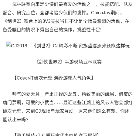
武林联赛向来是少侠们最喜爱的活动之一，技能搭配、队友
配合、研究走位，全都考验少侠们的发挥。ChinaJoy期间，
《剑世2》舞台上的3V3竞技当仁不让是全场最激烈的活动，在
备受瞩目的情况下秀出自己的操作，挑战性十足!
《剑侠世界2》手游现场武林联赛
【Coser打破次元壁 演绎游戏人气角色】
帅气的夏无意，严肃正经的龙五，精致美丽的峨眉，俏皮的
唐门萝莉，可爱的小武当……最近这些江湖上的风云人物全部打
破次元壁，来到CJ现场与玩家互动，原来他们这么有戏，你还
能认出来吗?
【盈手增佳期 有爱玩家代表家族许下愿望】