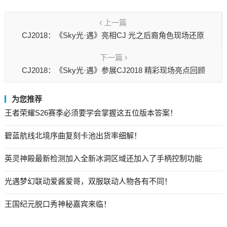
上一篇
CJ2018：《Sky光·遇》亮相CJ 光之后裔角色现场还原
下一篇
CJ2018：《Sky光·遇》参展CJ2018 精彩现场亮点回顾
为您推荐
王者荣耀S26赛季必须要学会掌握这五位版本答案！
碧蓝航线北境序曲复刻卡池出货率细解！
英灵神殿最新检测加入全新冰洞区域还加入了手柄控制功能
光遇梦幻联动爱酱爱哥，双服联动人物各有不同！
王国纪元脱口秀神秘嘉宾来临！