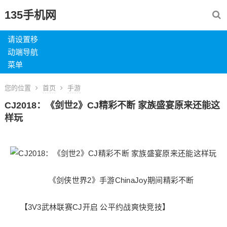
135手机网
请设置移
动端导航
菜单
您的位置
首页
手游
CJ2018：《剑世2》CJ精彩不断 家族盛宴原来还能这
样玩
《剑侠世界2》手游ChinaJoy期间精彩不断
【3V3武林联赛CJ开启 公平约战爽快竞技】