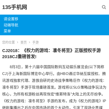
135手机网
请设置移
动端导航
菜单
您的位置
首页
手游
CJ2018：《权力的游戏：凛冬将至》正版授权手游
2018CJ重磅首发!
8月3日，第十六届中国国际数码互动娱乐展览会(以下简称
CJ)于上海新国际博览中心举行。由HBO通过华纳互娱授权、腾
讯游戏独家代理、游族自研的史诗战争策略巨作《权力的游戏：
凛冬将至》手游于现场重磅首发。游戏将以SLG策略战争玩法为
核心，为所有权游粉丝再现恢宏“维斯特洛”大陆上的无尽纷争。
《权力的游戏：凛冬将至》手游的发布，成为《权力的游戏》IP
继剧集播出之后在中国市场的首个大动作，引发了现场业界媒