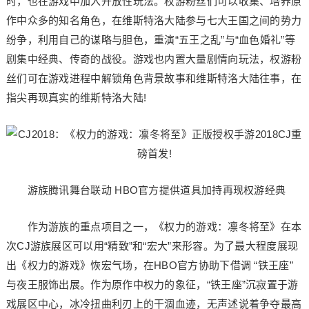
时，也在游戏中加入开放性玩法。权游粉丝们可以收集、培养原
作中众多的知名角色，在维斯特洛大陆参与七大王国之间的势力
纷争，利用自己的谋略与胆色，重演“五王之乱”与“血色婚礼”等
剧集中经典、传奇的战役。游戏也内置大量剧情向玩法，权游粉
丝们可在游戏进程中解锁角色背景故事和维斯特洛大陆往事，在
指尖再现真实的维斯特洛大陆!
游族腾讯舞台联动 HBO官方提供道具加持再现权游经典
作为游族的重点项目之一，《权力的游戏：凛冬将至》在本
次CJ游族展区可以用“精致”和“宏大”来形容。为了最大程度展现
出《权力的游戏》恢宏气场，在HBO官方协助下借调 “铁王座”
与夜王服饰出展。作为原作中权力的象征，“铁王座”沉寂置于游
戏展区中心，冰冷扭曲利刃上的干涸血迹，无声述说着争夺最高