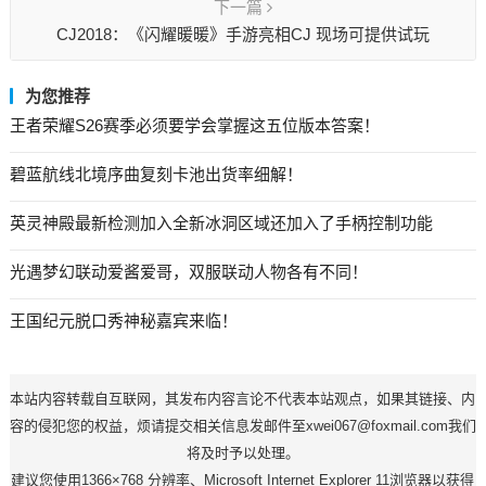
下一篇
CJ2018：《闪耀暖暖》手游亮相CJ 现场可提供试玩
为您推荐
王者荣耀S26赛季必须要学会掌握这五位版本答案！
碧蓝航线北境序曲复刻卡池出货率细解！
英灵神殿最新检测加入全新冰洞区域还加入了手柄控制功能
光遇梦幻联动爱酱爱哥，双服联动人物各有不同！
王国纪元脱口秀神秘嘉宾来临！
本站内容转载自互联网，其发布内容言论不代表本站观点，如果其链接、内
容的侵犯您的权益，烦请提交相关信息发邮件至xwei067@foxmail.com我们
将及时予以处理。
建议您使用1366×768 分辨率、Microsoft Internet Explorer 11浏览器以获得