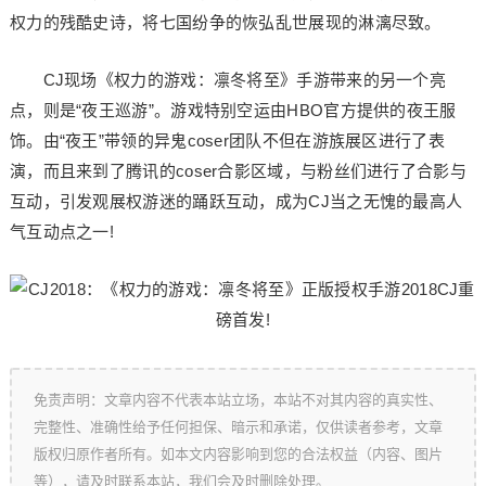
权力的残酷史诗，将七国纷争的恢弘乱世展现的淋漓尽致。
CJ现场《权力的游戏：凛冬将至》手游带来的另一个亮
点，则是“夜王巡游”。游戏特别空运由HBO官方提供的夜王服
饰。由“夜王”带领的异鬼coser团队不但在游族展区进行了表
演，而且来到了腾讯的coser合影区域，与粉丝们进行了合影与
互动，引发观展权游迷的踊跃互动，成为CJ当之无愧的最高人
气互动点之一!
免责声明：文章内容不代表本站立场，本站不对其内容的真实性、
完整性、准确性给予任何担保、暗示和承诺，仅供读者参考，文章
版权归原作者所有。如本文内容影响到您的合法权益（内容、图片
等），请及时联系本站，我们会及时删除处理。