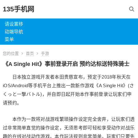
135手机网
请设置移
动端导航
菜单
您的位置
首页
手游
《A Single Hit》事前登录开启 预约达标送特殊骑士
日本独立游戏开发者本田贵慈宣布，预定于2018年秋天在
iOS/Android等手机平台上推出一款新作游戏《A Single Hit》(さ
くっと一撃バトル)，并自即日起开始本作事前登录让玩家们申
请预约。
本作为一款将对战游戏繁琐操作设定完全舍弃，让玩家们透
过非常简单直觉的操作设定，无须思考即可轻松享受动作对战乐
趣的在线对战动作游戏。本作玩法规则非常简单，玩家们只要先