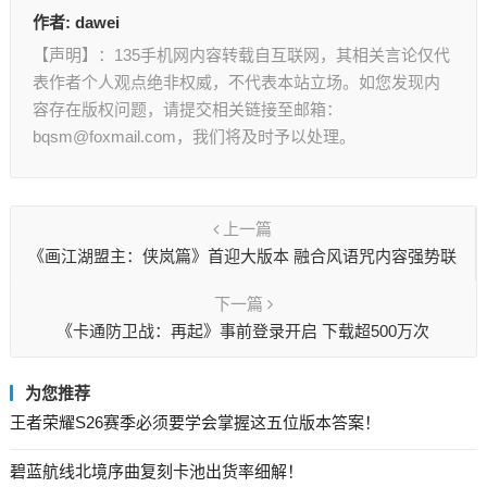
作者:
dawei
【声明】：135手机网内容转载自互联网，其相关言论仅代
表作者个人观点绝非权威，不代表本站立场。如您发现内
容存在版权问题，请提交相关链接至邮箱：
bqsm@foxmail.com，我们将及时予以处理。
上一篇
《画江湖盟主：侠岚篇》首迎大版本 融合风语咒内容强势联
动
下一篇
《卡通防卫战：再起》事前登录开启 下载超500万次
为您推荐
王者荣耀S26赛季必须要学会掌握这五位版本答案！
碧蓝航线北境序曲复刻卡池出货率细解！