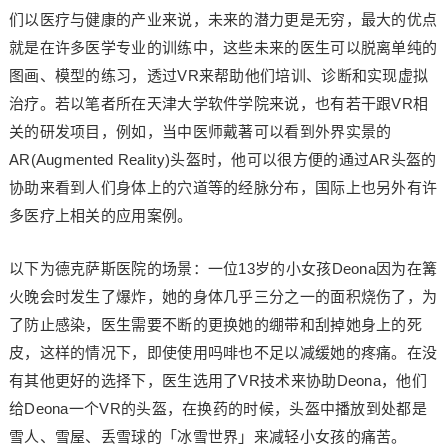
们以医疗与健康的产业来说，未来的潜力更是无穷，最大的优点
就是在许多医学专业的训练中，这些未来的医生可以脱离单纯的
图画、模型的练习，透过VR来帮助他们培训、诊断和实现虚拟
治疗。若以笔者所在天津大学软件学院来说，也有若干跟VR相
关的研发项目，例如，当中医师戴著可以看到外界实景的
AR(Augmented Reality)头盔时，他可以很方便的通过AR头盔的
协助来看到人们身体上的穴道等的经脉分布，国际上也另外有许
多医疗上相关的应用案例。
以下为德克萨斯医院的场景：一位13岁的小女孩Deona因为在篝
火晚会时发生了爆炸，她的身体几乎三分之一的面积烧伤了，为
了防止感染，医生需要不断的更换她的绷带和刮掉她身上的死
皮，这样的情况下，即使使用吗啡也不足以减缓她的疼痛。在没
有其他更好的选择下，医生选用了VR技术来协助Deona，他们
给Deona一个VR的头盔，在换药的时候，头盔中播放到处都是
雪人、雪屋、丢雪球的「冰雪世界」来减轻小女孩的痛苦。