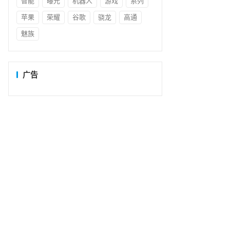
智能
曝光
机器人
游戏
系列
苹果
荣耀
谷歌
骁龙
高通
魅族
广告