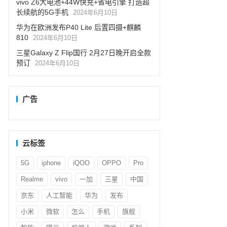
vivo Z6大电池+44W快充+省电引擎 打造超
长续航的5G手机
2024年6月10日
华为在欧洲发布P40 Lite 后置四摄+麒麟
810
2024年6月10日
三星Galaxy Z Flip国行 2月27日晚开启全款
预订
2024年6月10日
广告
云标签
5G
iphone
iQOO
OPPO
Pro
Realme
vivo
一加
三星
中国
京东
人工智能
华为
发布
小米
微软
怎么
手机
旗舰