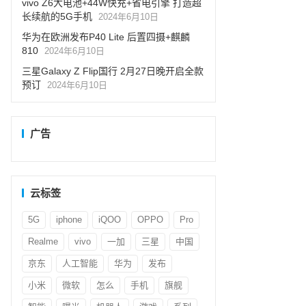
vivo Z6大电池+44W快充+省电引擎 打造超
长续航的5G手机
2024年6月10日
华为在欧洲发布P40 Lite 后置四摄+麒麟
810
2024年6月10日
三星Galaxy Z Flip国行 2月27日晚开启全款
预订
2024年6月10日
广告
云标签
5G
iphone
iQOO
OPPO
Pro
Realme
vivo
一加
三星
中国
京东
人工智能
华为
发布
小米
微软
怎么
手机
旗舰