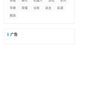
智能
曝光
机器人
游戏
系列
苹果
荣耀
谷歌
骁龙
高通
魅族
广告